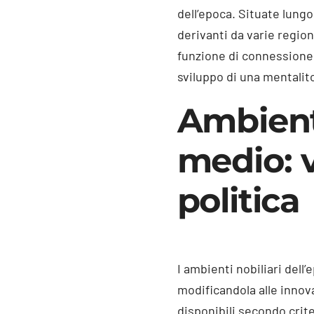
dell’epoca. Situate lung
derivanti da varie regio
funzione di connessione r
sviluppo di una mentalit
Ambienti
medio: v
politica
I ambienti nobiliari del
modificandola alle innova
disponibili secondo crit