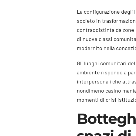
La configurazione degli l
societo in trasformazion
contraddistinta da zone 
di nuove classi comunita
modernito nella concezio
Gli luoghi comunitari de
ambiente risponde a parti
interpersonali che attrav
nondimeno casino mania l
momenti di crisi istituz
Bottegh