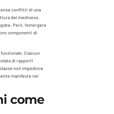
tense conflitti di una
uttura del medioevo,
upate. Però, l’emergere
ttono componenti di
 funzionale. Ciascun
olata di rapporti
i classe non impedisce
rmente manifeste nei
oni come