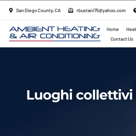
Skip
San Diego County, CA
rbustani75@yahoo.com
to
content
Home
Heat
Contact Us
Luoghi collettivi