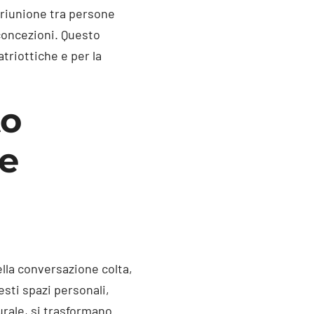
 riunione tra persone
concezioni. Questo
triottiche e per la
to
 e
lla conversazione colta,
esti spazi personali,
urale, si trasformano