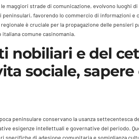
o le maggiori strade di comunicazione, evolvono luoghi di
ni peninsulari, favorendo lo commercio di informazioni e 
egionale è cruciale per la propagazione delle pensieri pa
o italiana comune casinomania.
 nobiliari e del ce
ita sociale, sapere
l’epoca peninsulare conservano la usanza settecentesca de
tive esigenze intellettuali e governative del periodo. Qu
eri specifiche di adesione comunitaria e somiglianza cult