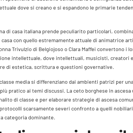
llettuale dove si creano e si espandono le primarie tenden
a di casa italiana prende peculiarito particolari, combin
di casa con quello estremamente attuale di animatrice art
nna Trivulzio di Belgiojoso o Clara Maffei convertono i lor
ione intellettuale, dove intellettuali, musicisti, creatori e
e di estetica, scrittura e questioni governative.
a classe media si differenziano dai ambienti patrizi per u
iù pratico ai temi discussi. La ceto borghese in ascesa u
nalito di classe e per elaborare strategie di ascesa comun
protocolli scarsamente severi confronto a quelli nobiliari
ita categoria dominante.