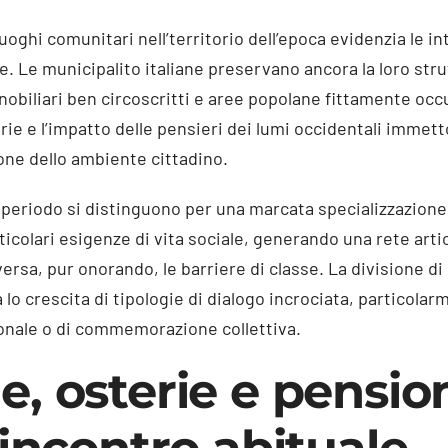
uoghi comunitari nell’territorio dell’epoca evidenzia le in
e. Le municipalito italiane preservano ancora la loro str
nobiliari ben circoscritti e aree popolane fittamente occ
rie e l’impatto delle pensieri dei lumi occidentali imme
ne dello ambiente cittadino.
l periodo si distinguono per una marcata specializzazione
colari esigenze di vita sociale, generando una rete artic
ersa, pur onorando, le barriere di classe. La divisione d
o crescita di tipologie di dialogo incrociata, particola
ionale o di commemorazione collettiva.
e, osterie e pensi