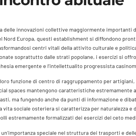
 incontro abituale
a delle innovazioni collettive maggiormente importanti del
 del Nord Europa, questi establishment si diffondono pron
asformandosi centri vitali della attivito culturale e politic
ronate soprattutto dalle strati popolane, i esercizi si off
hesia emergente e l’intellettualito progressista casino
 loro funzione di centro di raggruppamento per artigiani,
ocial spaces mantengono caratteristiche estremamente a
ti, ma fungendo anche da punti di informazione e dibatti
vita sociale osteriera si caratterizza per naturalezza e d
olli estremamente formalizzati dei esercizi del ceto med
un’importanza speciale nel struttura dei trasporti e del