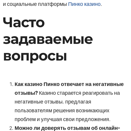
и социальные платформы
Пинко казино
.
Часто
задаваемые
вопросы
Как казино Пинко отвечает на негативные
отзывы?
Казино старается реагировать на
негативные отзывы, предлагая
пользователям решения возникающих
проблем и улучшая свои предложения.
Можно ли доверять отзывам об онлайн-