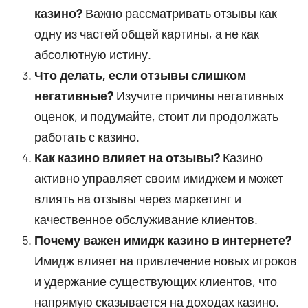
казино?
Важно рассматривать отзывы как
одну из частей общей картины, а не как
абсолютную истину.
Что делать, если отзывы слишком
негативные?
Изучите причины негативных
оценок, и подумайте, стоит ли продолжать
работать с казино.
Как казино влияет на отзывы?
Казино
активно управляет своим имиджем и может
влиять на отзывы через маркетинг и
качественное обслуживание клиентов.
Почему важен имидж казино в интернете?
Имидж влияет на привлечение новых игроков
и удержание существующих клиентов, что
напрямую сказывается на доходах казино.