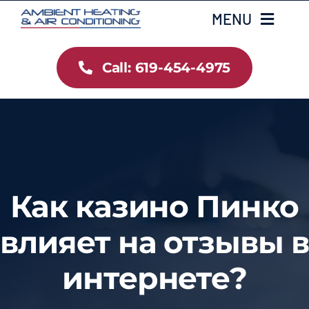
Skip
MENU
to
content
Call: 619-454-4975
Home
Heating
Air Conditioning
Как казино Пинко
Services
влияет на отзывы в
Gallery
интернете?
Testimonials