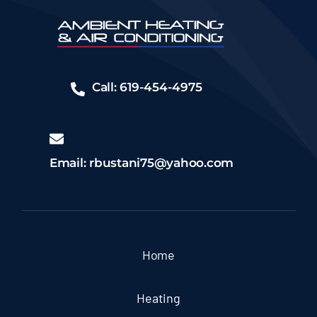
Call: 619-454-4975
Email: rbustani75@yahoo.com
Home
Heating