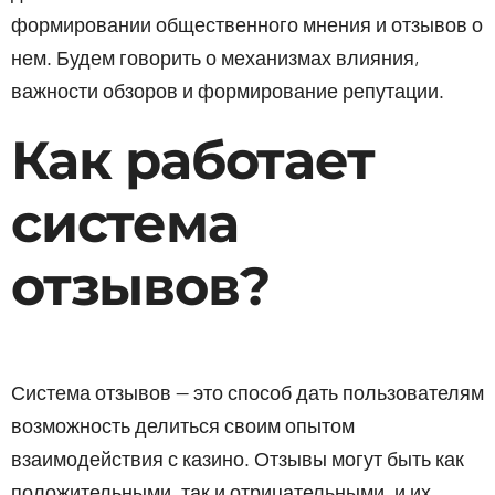
формировании общественного мнения и отзывов о
нем. Будем говорить о механизмах влияния,
важности обзоров и формирование репутации.
Как работает
система
отзывов?
Система отзывов — это способ дать пользователям
возможность делиться своим опытом
взаимодействия с казино. Отзывы могут быть как
положительными, так и отрицательными, и их