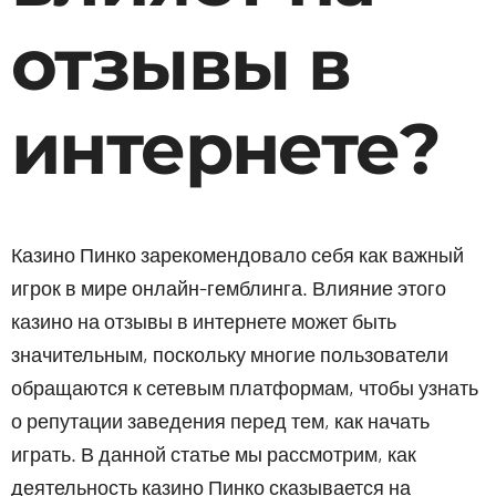
отзывы в
интернете?
Казино Пинко зарекомендовало себя как важный
игрок в мире онлайн-гемблинга. Влияние этого
казино на отзывы в интернете может быть
значительным, поскольку многие пользователи
обращаются к сетевым платформам, чтобы узнать
о репутации заведения перед тем, как начать
играть. В данной статье мы рассмотрим, как
деятельность казино Пинко сказывается на