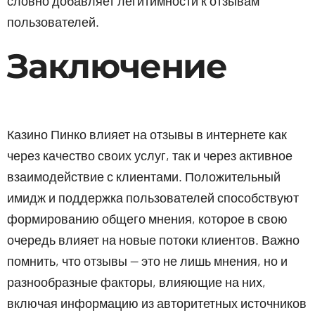
словно добавляет легитимности к отзывам
пользователей.
Заключение
Казино Пинко влияет на отзывы в интернете как
через качество своих услуг, так и через активное
взаимодействие с клиентами. Положительный
имидж и поддержка пользователей способствуют
формированию общего мнения, которое в свою
очередь влияет на новые потоки клиентов. Важно
помнить, что отзывы — это не лишь мнения, но и
разнообразные факторы, влияющие на них,
включая информацию из авторитетных источников