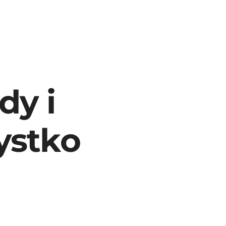
dy i
ystko