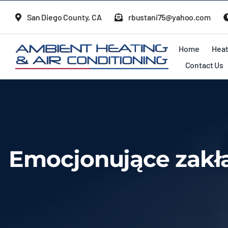
Skip
San Diego County, CA
rbustani75@yahoo.com
to
content
Home
Heat
Contact Us
Emocjonujące zakła