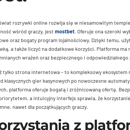
świat rozrywki online rozwija się w niesamowitym tempie
ność wśród graczy, jest
mostbet
. Oferuje ona szeroki w
towe oraz bogaty program lojalnościowy. Dzięki temu, uż
ką, a także liczyć na dodatkowe korzyści. Platforma ma 
nianych wrażeń oraz bezpiecznego i odpowiedzialnego 
iż tylko strona internetowa – to kompleksowy ekosystem 
 Od klasycznych gier kasynowych po nowoczesne automaty 
ch, platforma oferuje bogatą i zróżnicowaną ofertę. Bez
riorytetem, a intuicyjny interfejs sprawia, że korzystanie
emne, nawet dla początkujących graczy.
orzystania z platf