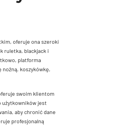
tkim, oferuje ona szeroki
 ruletka, blackjack i
tkowo, platforma
ę nożną, koszykówkę,
 oferuje swoim klientom
o użytkowników jest
ania, aby chronić dane
eruje profesjonalną